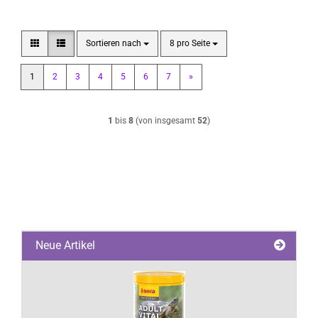
Sortieren nach
pro Seite
Sortieren nach
8 pro Seite
1
2
3
4
5
6
7
»
1
bis
8
(von insgesamt
52
)
Neue Artikel