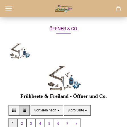
ÖFFNER & CO.
Frühbeete & Freiland - Öffner und Co.
Sortieren nach
pro Seite
Sortieren nach
8 pro Seite
1
2
3
4
5
6
7
»