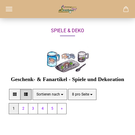
SPIELE & DEKO
Geschenk- & Fanartikel - Spiele und Dekoration
Sortieren nach
pro Seite
Sortieren nach
8 pro Seite
1
2
3
4
5
»