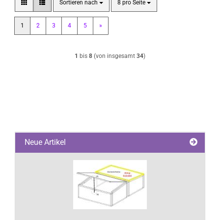
Sortieren nach
pro Seite
Sortieren nach
8 pro Seite
1
2
3
4
5
»
1
bis
8
(von insgesamt
34
)
Neue Artikel