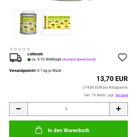
Lieferzeit:
Au
ca. 5-10 Werktage
(Ausland abweichend)
de
Versandgewicht:
0.1
kg je Stück
Me
13,70 EUR
274,00 EUR pro Kilogramm
inkl. 7% MwSt. zzgl.
Versand
In den Warenkorb